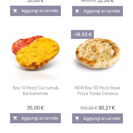
35,00 €
32,50 €
35,00 €
Aggiungi al carrello
Aggiungi al carrello
shopping_cart
shopping_cart
-18,93 €
Box 10 Pezzi Curcuma&
NEW Box 30 Pezzi Base
Barbabietola
Pizza Tonda Classica
35,00 €
90,27 €
109,20 €
Aggiungi al carrello
Aggiungi al carrello
shopping_cart
shopping_cart