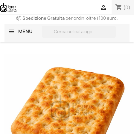
shopping_cart

(0)
📦
Spedizione Gratuita
per ordini oltre i 100 euro.
search
MENU