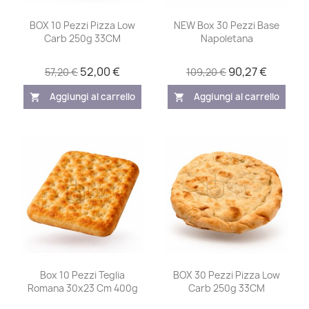
BOX 10 Pezzi Pizza Low
NEW Box 30 Pezzi Base
Carb 250g 33CM
Napoletana
52,00 €
90,27 €
57,20 €
109,20 €
Aggiungi al carrello
Aggiungi al carrello
shopping_cart
shopping_cart
Box 10 Pezzi Teglia
BOX 30 Pezzi Pizza Low
Romana 30x23 Cm 400g
Carb 250g 33CM