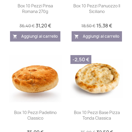
Box 10 Pezzi Pinsa
Box 10 Pezzi Panuozzo Il
Romana 270g
Siciliano
31,20 €
15,38 €
36,40 €
18,50 €
Aggiungi al carrello
Aggiungi al carrello
shopping_cart
shopping_cart
-2,50 €
Box 10 Pezzi Padellino
Box 10 Pezzi Base Pizza
Classico
Tonda Classica