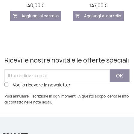
40,00 €
147,00 €
Aggiungi al carrello
Aggiungi al carrello
shopping_cart
shopping_cart
Ricevi le nostre novità e le offerte speciali
Voglio ricevere la newsletter
Puoi annullare l'iscrizione in ogni momenti. A questo scopo, cerca le info
di contatto nelle note legali.