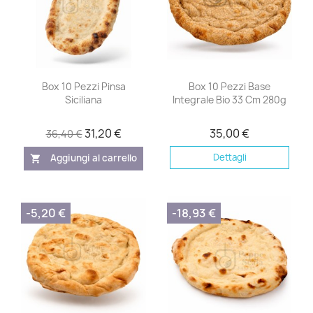
Box 10 Pezzi Pinsa
Box 10 Pezzi Base
Siciliana
Integrale Bio 33 Cm 280g
31,20 €
35,00 €
36,40 €
Dettagli
Aggiungi al carrello
shopping_cart
-5,20 €
-18,93 €