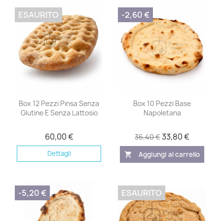
ESAURITO
-2,60 €
Box 12 Pezzi Pinsa Senza
Box 10 Pezzi Base
Glutine E Senza Lattosio
Napoletana
60,00 €
33,80 €
36,40 €
Dettagli
Aggiungi al carrello
shopping_cart
-5,20 €
ESAURITO