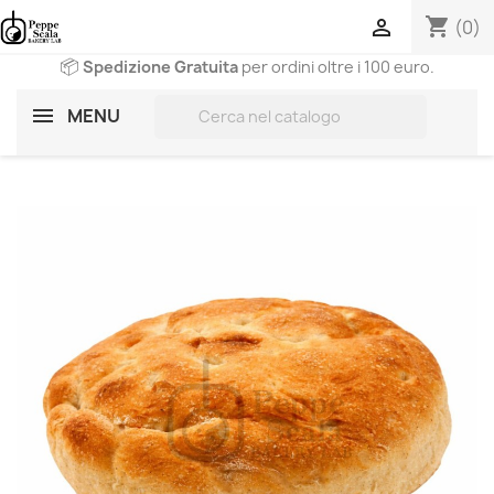
shopping_cart

(0)
📦
Spedizione Gratuita
per ordini oltre i 100 euro.
search
MENU