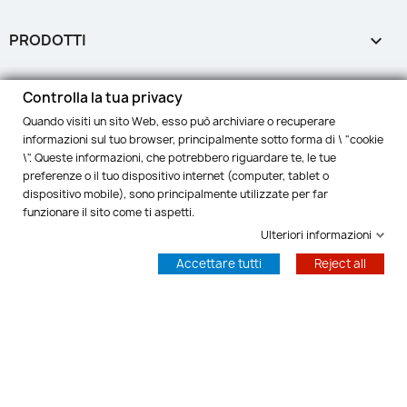
PRODOTTI

LA NOSTRA AZIENDA

Controlla la tua privacy
Quando visiti un sito Web, esso può archiviare o recuperare
IL TUO ACCOUNT

informazioni sul tuo browser, principalmente sotto forma di \ "cookie
\". Queste informazioni, che potrebbero riguardare te, le tue
preferenze o il tuo dispositivo internet (computer, tablet o
INFORMAZIONI NEGOZIO
keyboard_arrow_down
dispositivo mobile), sono principalmente utilizzate per far
funzionare il sito come ti aspetti.
Controlla la tua privacy
Ulteriori informazioni
© 2026 - Diritti Riservati BakeryLab™
Accettare tutti
Reject all