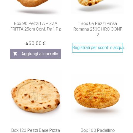
Box 90 Pezzi LA PIZZA
1 Box 64 Pezzi Pinsa
FRITTA 25cm Conf. Da 1 Pz
Romana 230G HRC CONF
2
450,00 €
Registrati per sconti o acquistare
Aggiungi al carrello
shopping_cart
Box 120 Pezzi Base Pizza
Box 100 Padellino