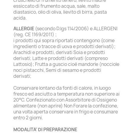
cruschello di frumento tenero, lievito madre
essiccato di frumento acqua, sale, malto
diastasico, olio di oliva, lievito di birra, pasta
acida.
ALLERGIE
(secondo D.lgs 114/2006) e ALLERGENI
(reg. CE 1169/2011) ;
i prodotti qui sopra riportati contengono (come
ingredienti o tracce di uova e prodotti derivati);
Arachidi e prodotti, derivati Soia e prodotti
derivati; Latte e prodotti derivati (compreso
Lattosio); Frutta a guscio cioè mandorle (nocciole
noci pistacchi, Semi di sesamo e prodotti
derivati;
Conservare lontano da fonti di calore, in luogo
fresco ed asciutto a temperatura non superiore ai
20°C. Confezionato con Assorbitore di Ossigeno
alimentare (non aprire) Non Forare la confezione,
una volta aperta conservare in frigo e consumare
entro 2 giorni.
MODALITA’ DI PREPARAZIONE