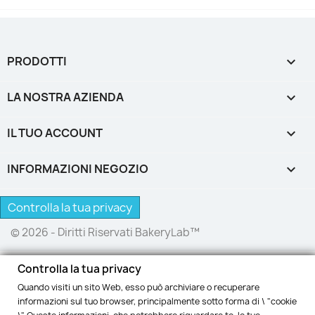
PRODOTTI

LA NOSTRA AZIENDA

IL TUO ACCOUNT

INFORMAZIONI NEGOZIO
keyboard_arrow_down
Controlla la tua privacy
© 2026 - Diritti Riservati BakeryLab™
Controlla la tua privacy
Quando visiti un sito Web, esso può archiviare o recuperare
informazioni sul tuo browser, principalmente sotto forma di \ "cookie