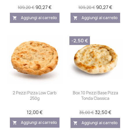
90,27 €
90,27 €
109,20 €
109,20 €
Aggiungi al carrello
Aggiungi al carrello
shopping_cart
shopping_cart
-2,50 €
2 Pezzi Pizza Low Carb
Box 10 Pezzi Base Pizza
250g
Tonda Classica
12,00 €
32,50 €
35,00 €
Aggiungi al carrello
Aggiungi al carrello
shopping_cart
shopping_cart