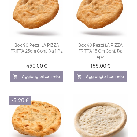
Box 90 Pezzi LA PIZZA
Box 40 Pezzi LA PIZZA
FRITTA 25cm Conf. Da 1 Pz
FRITTA 15 Cm Conf. Da
4pz
450,00 €
155,00 €
Aggiungi al carrello
Aggiungi al carrello
shopping_cart
shopping_cart
-5,20 €