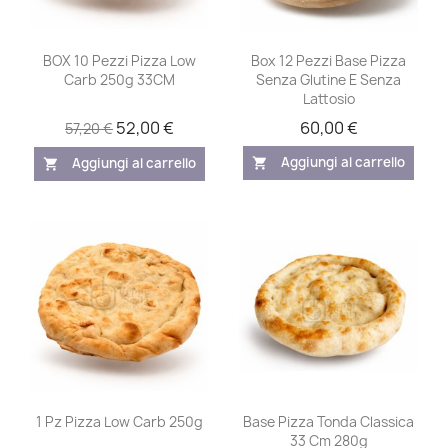
BOX 10 Pezzi Pizza Low
Box 12 Pezzi Base Pizza
Carb 250g 33CM
Senza Glutine E Senza
Lattosio
52,00 €
60,00 €
57,20 €
Aggiungi al carrello
Aggiungi al carrello
shopping_cart
shopping_cart
1 Pz Pizza Low Carb 250g
Base Pizza Tonda Classica
33 Cm 280g