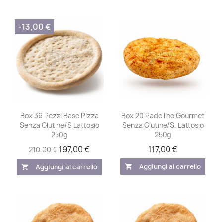
-13,00 €
Box 36 Pezzi Base Pizza
Box 20 Padellino Gourmet
Senza Glutine/S Lattosio
Senza Glutine/S. Lattosio
250g
250g
197,00 €
117,00 €
210,00 €
Aggiungi al carrello
Aggiungi al carrello
shopping_cart
shopping_cart