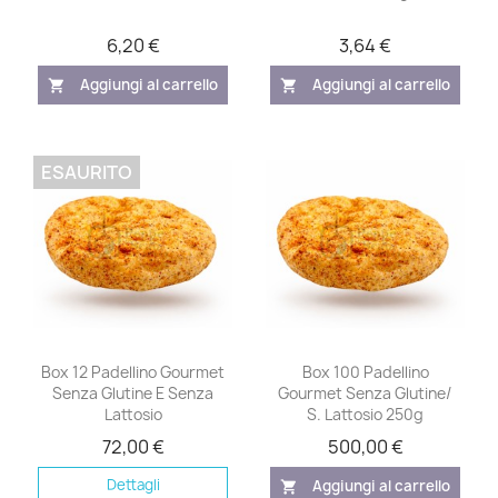
6,20 €
3,64 €
Aggiungi al carrello
Aggiungi al carrello
shopping_cart
shopping_cart
ESAURITO
Box 12 Padellino Gourmet
Box 100 Padellino
Senza Glutine E Senza
Gourmet Senza Glutine/
Lattosio
S. Lattosio 250g
72,00 €
500,00 €
Dettagli
Aggiungi al carrello
shopping_cart