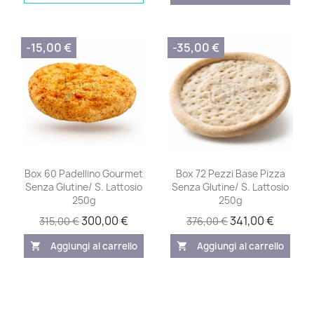
-15,00 €
-35,00 €
Box 60 Padellino Gourmet
Box 72 Pezzi Base Pizza
Senza Glutine/ S. Lattosio
Senza Glutine/ S. Lattosio
250g
250g
300,00 €
341,00 €
315,00 €
376,00 €
Aggiungi al carrello
Aggiungi al carrello
shopping_cart
shopping_cart