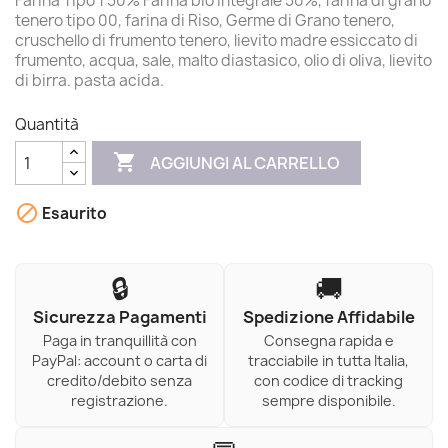
Farina Tipo 1 50% Farina bio integrale 50%, farina di grano
tenero tipo 00, farina di Riso, Germe di Grano tenero,
cruschello di frumento tenero, lievito madre essiccato di
frumento, acqua, sale, malto diastasico, olio di oliva, lievito
di birra. pasta acida.
Quantità

AGGIUNGI AL CARRELLO

Esaurito
🔒
🚚
Sicurezza Pagamenti
Spedizione Affidabile
Paga in tranquillità con
Consegna rapida e
PayPal: account o carta di
tracciabile in tutta Italia,
credito/debito senza
con codice di tracking
registrazione.
sempre disponibile.