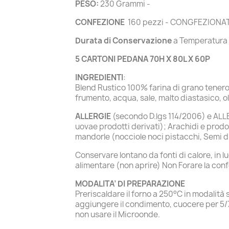
PESO:
230 Grammi -
CONFEZIONE
160 pezzi - CONGFEZIONAT
Durata di Conservazione
a Temperatura
5 CARTONI PEDANA 70H X 80L X 60P
INGREDIENTI
:
Blend Rustico 100% farina di grano tenero 
frumento, acqua, sale, malto diastasico, olio
ALLERGIE
(secondo D.lgs 114/2006) e ALLER
uovae prodotti derivati); Arachidi e prodot
mandorle (nocciole noci pistacchi, Semi d
Conservare lontano da fonti di calore, in
alimentare (non aprire) Non Forare la conf
MODALITA’ DI PREPARAZIONE
Preriscaldare il forno a 250°C in modalità 
aggiungere il condimento, cuocere per 5/7
non usare il Microonde.