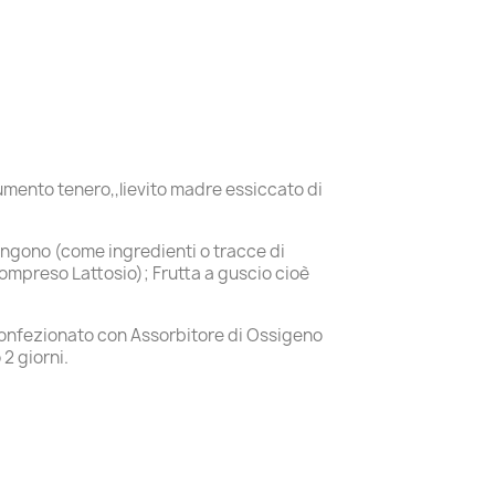
rumento tenero,,lievito madre essiccato di
engono (come ingredienti o tracce di
(compreso Lattosio); Frutta a guscio cioè
 Confezionato con Assorbitore di Ossigeno
2 giorni.