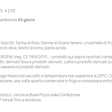
E A 2 PZ
 ambiente
45 giorni
tipo 00, farina di Riso, Germe di Grano tenero, cruschello di f
 di oliva, lievito di birra, pasta acida
GENI (reg. CE 1169/2011) ; i prodotti qui sopra riportati cont
ti, derivati Soia e prodotti derivati; Latte e prodotti derivati 
i sesamo e prodotti derivati;
 luogo fresco ed asciutto a temperatura non superiore ai 20°C.
ezione, una volta aperta conservare in frigo e consumare entro 
statico; Uscire la Base Pizza dalla Confezione
 minuti fino a doratura.