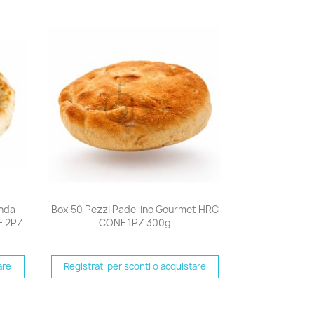
Anteprima

onda
Box 50 Pezzi Padellino Gourmet HRC
F 2PZ
CONF 1PZ 300g
are
Registrati per sconti o acquistare