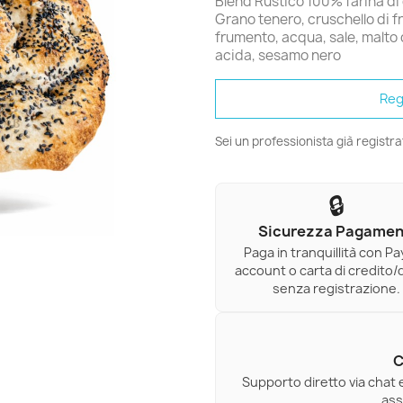
Blend Rustico 100% farina di 
Grano tenero, cruschello di f
frumento, acqua, sale, malto di
acida, sesamo nero
Reg
Sei un professionista già registr
🔒
Sicurezza Pagamen
Paga in tranquillità con Pa
account o carta di credito/
senza registrazione.
C
Supporto diretto via chat 
ass