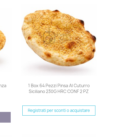
Anteprima

nza
1 Box 64 Pezzi Pinsa Al Cuturro
Siciliano 230G HRC CONF 2 PZ
Registrati per sconti o acquistare