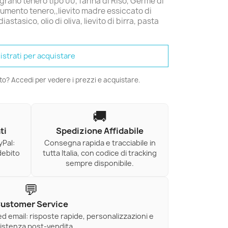
grano tenero tipo 00, farina di Riso, Germe di
rumento tenero,,lievito madre essiccato di
astasico, olio di oliva, lievito di birra, pasta
istrati per acquistare
ato? Accedi per vedere i prezzi e acquistare.
🚚
ti
Spedizione Affidabile
yPal:
Consegna rapida e tracciabile in
debito
tutta Italia, con codice di tracking
sempre disponibile.
💬
ustomer Service
ed email: risposte rapide, personalizzazioni e
istenza post-vendita.