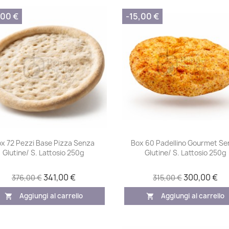
,00 €
-15,00 €
Anteprima
Anteprima


x 72 Pezzi Base Pizza Senza
Box 60 Padellino Gourmet Se
Glutine/ S. Lattosio 250g
Glutine/ S. Lattosio 250g
341,00 €
300,00 €
376,00 €
315,00 €
Aggiungi al carrello
Aggiungi al carrello
shopping_cart
shopping_cart