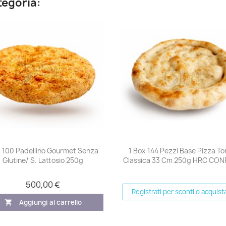
ategoria:
Anteprima
Anteprima


 100 Padellino Gourmet Senza
1 Box 144 Pezzi Base Pizza T
Glutine/ S. Lattosio 250g
Classica 33 Cm 250g HRC CON
500,00 €
Registrati per sconti o acquist
Aggiungi al carrello
shopping_cart