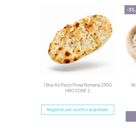
-35
Anteprima

1 Box 64 Pezzi Pinsa Romana 230G
Bo
HRC CONF 2
Registrati per sconti o acquistare