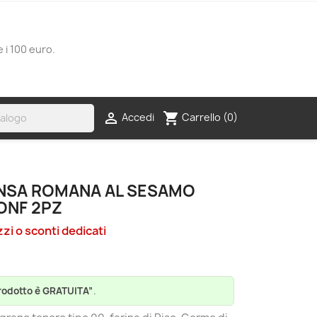
e i 100 euro.
shopping_cart

Carrello
(0)
Accedi
PINSA ROMANA AL SESAMO
ONF 2PZ
zzi o sconti dedicati
rodotto è GRATUITA”
.