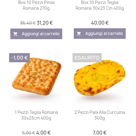
Box 10 Pezzi Pinsa
Box 10 Pezzi Teglia
Romana 270g
Romana 30x23 Cm 400g
31,20 €
40,00 €
36,40 €
Aggiungi al carrello
Aggiungi al carrello
shopping_cart
shopping_cart
-1,00 €
ESAURITO
1 Pezzi Teglia Romana
2 Pezzi Pala Alla Curcuma
30x23cm 400g
300g
4,00 €
7,00 €
5,00 €