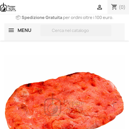
shopping_cart

(0)
📦
Spedizione Gratuita
per ordini oltre i 100 euro.
search
MENU