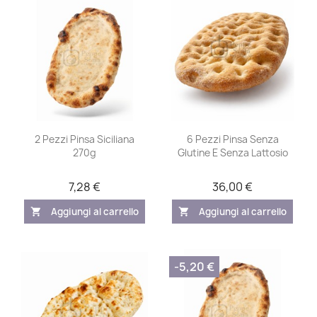
2 Pezzi Pinsa Siciliana
6 Pezzi Pinsa Senza
270g
Glutine E Senza Lattosio
7,28 €
36,00 €
Aggiungi al carrello
Aggiungi al carrello
shopping_cart
shopping_cart
-5,20 €