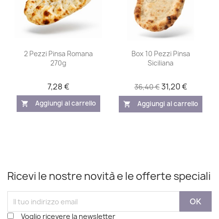
2 Pezzi Pinsa Romana
Box 10 Pezzi Pinsa
270g
Siciliana
7,28 €
31,20 €
36,40 €
Aggiungi al carrello
Aggiungi al carrello
shopping_cart
shopping_cart
Ricevi le nostre novità e le offerte speciali
Voglio ricevere la newsletter