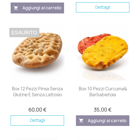
Dettagli
Aggiungi al carrello
shopping_cart
ESAURITO
Box 12 Pezzi Pinsa Senza
Box 10 Pezzi Curcuma&
Glutine E Senza Lattosio
Barbabietola
60,00 €
35,00 €
Dettagli
Aggiungi al carrello
shopping_cart