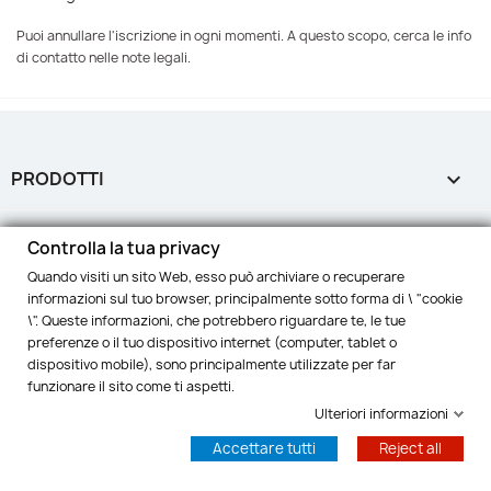
Puoi annullare l'iscrizione in ogni momenti. A questo scopo, cerca le info
di contatto nelle note legali.
PRODOTTI

LA NOSTRA AZIENDA

Controlla la tua privacy
Quando visiti un sito Web, esso può archiviare o recuperare
IL TUO ACCOUNT

informazioni sul tuo browser, principalmente sotto forma di \ "cookie
\". Queste informazioni, che potrebbero riguardare te, le tue
preferenze o il tuo dispositivo internet (computer, tablet o
INFORMAZIONI NEGOZIO
keyboard_arrow_down
dispositivo mobile), sono principalmente utilizzate per far
funzionare il sito come ti aspetti.
Controlla la tua privacy
Ulteriori informazioni
© 2026 - Diritti Riservati BakeryLab™
Accettare tutti
Reject all