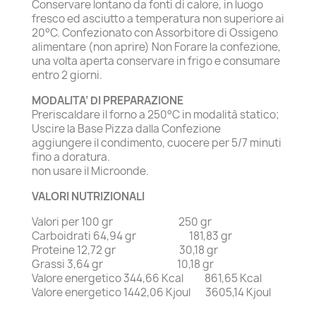
Conservare lontano da fonti di calore, in luogo
fresco ed asciutto a temperatura non superiore ai
20°C. Confezionato con Assorbitore di Ossigeno
alimentare (non aprire) Non Forare la confezione,
una volta aperta conservare in frigo e consumare
entro 2 giorni.
MODALITA’ DI PREPARAZIONE
Preriscaldare il forno a 250°C in modalità statico;
Uscire la Base Pizza dalla Confezione
aggiungere il condimento, cuocere per 5/7 minuti
fino a doratura.
non usare il Microonde.
VALORI NUTRIZIONALI
Valori per 100 gr 250 gr
Carboidrati 64,94 gr 181,83 gr
Proteine 12,72 gr 30,18 gr
Grassi 3,64 gr 10,18 gr
Valore energetico 344,66 Kcal 861,65 Kcal
Valore energetico 1442,06 Kjoul 3605,14 Kjoul