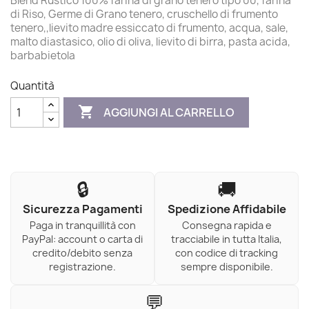
Blend Rustico 100% farina di grano tenero tipo 00, farina
di Riso, Germe di Grano tenero, cruschello di frumento
tenero,,lievito madre essiccato di frumento, acqua, sale,
malto diastasico, olio di oliva, lievito di birra, pasta acida,
barbabietola
Quantità

AGGIUNGI AL CARRELLO
🔒
🚚
Sicurezza Pagamenti
Spedizione Affidabile
Paga in tranquillità con
Consegna rapida e
PayPal: account o carta di
tracciabile in tutta Italia,
credito/debito senza
con codice di tracking
registrazione.
sempre disponibile.
💬