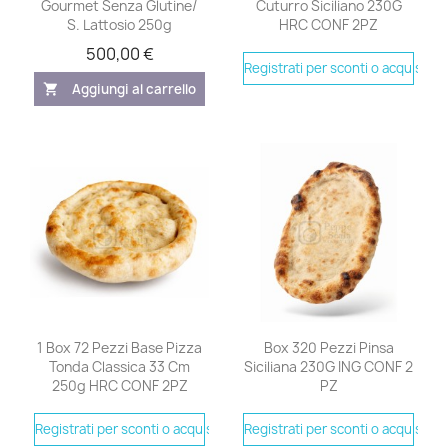
Gourmet Senza Glutine/
Cuturro Siciliano 230G
S. Lattosio 250g
HRC CONF 2PZ
500,00 €
Registrati per sconti o acquistare
Aggiungi al carrello
shopping_cart
1 Box 72 Pezzi Base Pizza
Box 320 Pezzi Pinsa
Tonda Classica 33 Cm
Siciliana 230G ING CONF 2
250g HRC CONF 2PZ
PZ
Registrati per sconti o acquistare
Registrati per sconti o acquistare