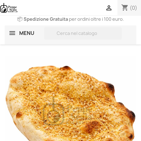
shopping_cart

(0)
📦
Spedizione Gratuita
per ordini oltre i 100 euro.
search
MENU