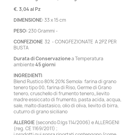
€. 3,04 al Pz
DIMENSIONE:
33 x 15 cm
PESO:
230 Grammi -
CONFEZIONE
32 - CONGFEZIONATE A 2PZ PER
BUSTA
Durata di Conservazione
a Temperatura
ambiente
45 giorni
INGREDIENTI
:
Blend Rustico 80% 20% Semola: farina di grano
tenero tipo 00, farina di Riso, Germe di Grano
tenero, cruschello di frumento tenero,,lievito
madre essiccato di frumento, pasta acida, acqua,
sale, malto diastasico, olio di oliva, lievito di birra,
cuturro di grano siciliano
ALLERGIE
(secondo D.lgs 114/2006) e ALLERGENI
(reg. CE 1169/2011) ;
i prodotti qui sopra riportati contengono (come