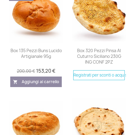
Box 135 Pezzi Buns Lucido
Box 320 Pezzi Pinsa Al
Artigianale 95g
Cuturro Siciliano 230G
ING CONF 2PZ
153,20 €
200,00 €
Registrati per sconti o acquistare
Aggiungi al carrello
shopping_cart